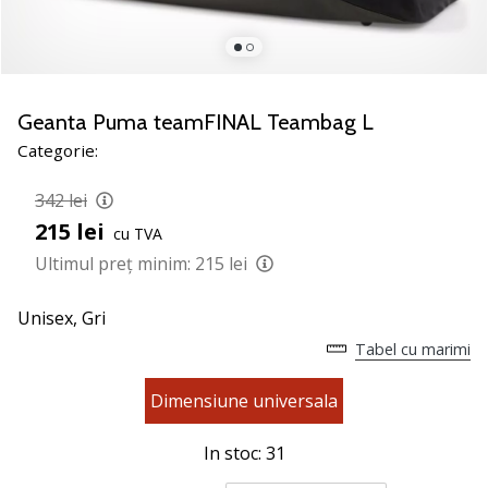
jucătorii
de
volei
Cadouri
Geanta Puma teamFINAL Teambag L
de
Categorie:
Crăciun
pentru
342 lei
jucătorii
de
215 lei
cu TVA
volei
Ultimul preț minim:
215 lei
-
Lăsați-
Unisex,
Gri
ne
să
Tabel cu marimi
te
ajutăm
Dimensiune universala
să
alegi
In stoc: 31
cadoul