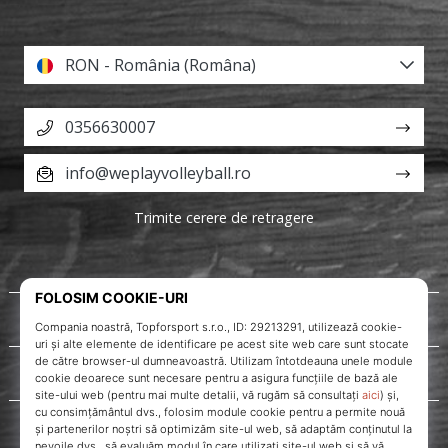
RON - România (Româna)
0356630007
info@weplayvolleyball.ro
Trimite cerere de retragere
Despre noi
Servicii clienți