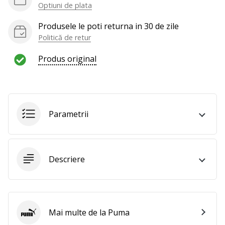
al
Optiuni de plata
voleiului
ca
Produsele le poti returna in 30 de zile
și
Politică de retur
noi?
Alătură-
Produs original
te
nouă
ca
Ambasador
al
Parametrii
brandului.
Descriere
Afiseaza
toate
articolele
Mai multe de la Puma
Puma