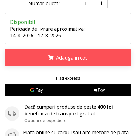
perfect!
Numar bucati:
Găsesti
pantofi,
…
Disponibil
Perioada de livrare aproximativa:
14. 8. 2026 - 17. 8. 2026
11. 8. 2022
•
2 min. de lectura
Adauga in cos
Devino
Ambasador
.
.
.
al
brandului
nostru
de
Dacă cumperi produse de peste
400 lei
volei
beneficiezi de transport gratuit
Ești
Optiuni de expediere
un
fan
Plata online cu cardul sau alte metode de plata