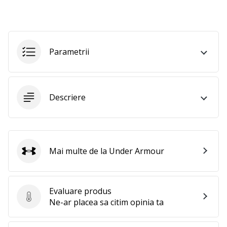
perfect!
Găsesti
pantofi,
…
Parametrii
11. 8. 2022
•
2 min. de lectura
Descriere
Devino
Ambasador
al
brandului
Mai multe de la Under Armour
nostru
Under Armour
de
volei
Evaluare produs
Ești
Evaluare produs
Ne-ar placea sa citim opinia ta
un
fan