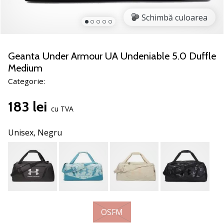
jucătorii
Schimbă culoarea
de
volei
Cadouri
Geanta Under Armour UA Undeniable 5.0 Duffle
de
Medium
Crăciun
Categorie:
pentru
jucătorii
183 lei
de
cu TVA
volei
-
Unisex,
Negru
Lăsați-
ne
să
te
ajutăm
să
alegi
OSFM
cadoul