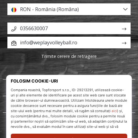
RON - România (Româna)
0356630007
info@weplayvolleyball.ro
Trimite cerere de retragere
Despre noi
Servicii clienți