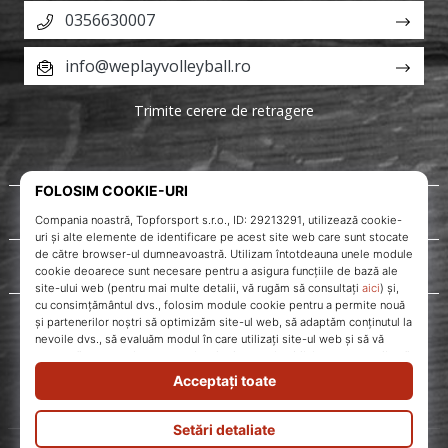
0356630007
info@weplayvolleyball.ro
Trimite cerere de retragere
Despre noi
Servicii clienți
WePlayVolleyball.ro