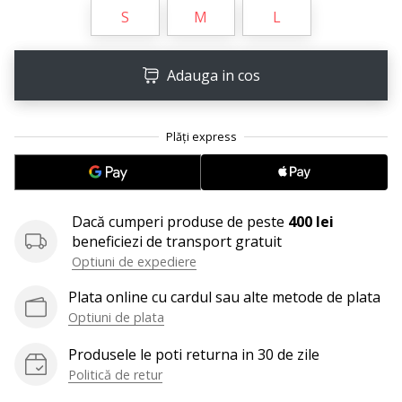
perfect!
S
M
L
Găsesti
pantofi,
…
Adauga in cos
11. 8. 2022
•
2 min. de lectura
Devino
Ambasador
Dacă cumperi produse de peste
400 lei
al
beneficiezi de transport gratuit
brandului
Optiuni de expediere
nostru
de
Plata online cu cardul sau alte metode de plata
volei
Optiuni de plata
Ești
Produsele le poti returna in 30 de zile
un
Politică de retur
fan