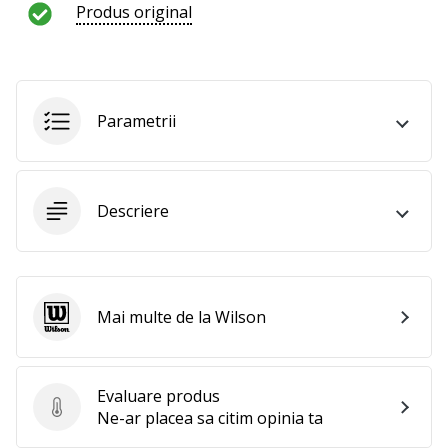
al
Produs original
voleiului
ca
și
noi?
Alătură-
Parametrii
te
nouă
ca
Ambasador
Descriere
al
brandului.
Mai multe de la Wilson
Wilson
Afiseaza
toate
articolele
Evaluare produs
Evaluare produs
Ne-ar placea sa citim opinia ta