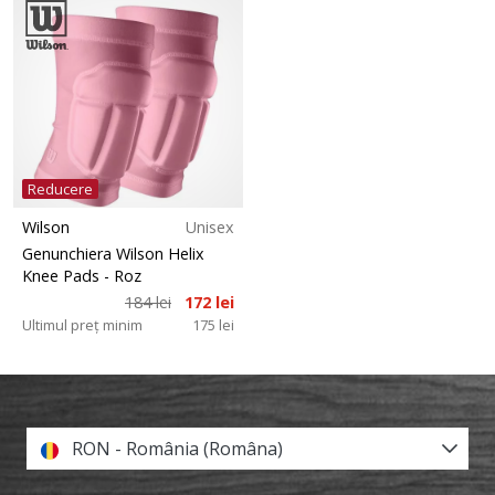
Reducere
Wilson
Unisex
Genunchiera Wilson Helix
Knee Pads
- Roz
184 lei
172 lei
Ultimul preț minim
175 lei
RON - România (Româna)