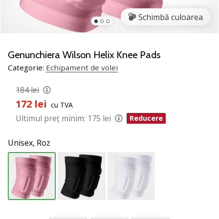
jucătorii
Schimbă culoarea
de
volei
Cadouri
Genunchiera Wilson Helix Knee Pads
de
Categorie:
Echipament de volei
Crăciun
pentru
184 lei
jucătorii
de
172 lei
cu TVA
volei
Ultimul preț minim:
175 lei
Reducere
-
Lăsați-
Unisex,
Roz
ne
să
te
ajutăm
să
alegi
cadoul